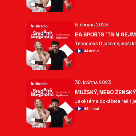
5. června 2023
EA SPORTS "TS N GEJ
Tenacious D jako nejlepší k
44 minut
30. května 2023
MUŽSKÝ, NEBO ŽENSKÝ
Jaké téma dokážete řešit je
46 minut