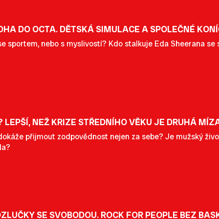
OHA DO OCTA. DĚTSKÁ SIMULACE A SPOLEČNÉ KONÍ
i se sportem, nebo s myslivostí? Kdo stalkuje Eda Sheerana s
LEPŠÍ, NEŽ KRIZE STŘEDNÍHO VĚKU JE DRUHÁ MÍZ
dokáže přijmout zodpovědnost nejen za sebe? Je mužský život 
da?
ROZLUČKY SE SVOBODOU. ROCK FOR PEOPLE BEZ BAS