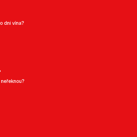
po dni vína?
?
y neřeknou?