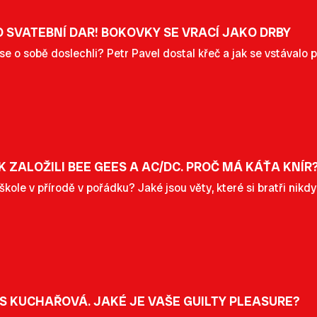
O SVATEBNÍ DAR! BOKOVKY SE VRACÍ JAKO DRBY
 se o sobě doslechli? Petr Pavel dostal křeč a jak se vstávalo 
 PAK ZALOŽILI BEE GEES A AC/DC. PROČ MÁ KÁŤA KNÍR
kole v přírodě v pořádku? Jaké jsou věty, které si bratři nikd
 KUCHAŘOVÁ. JAKÉ JE VAŠE GUILTY PLEASURE?