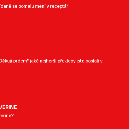
nídaně se pomalu mění v receptář
kuji prdem" jaké nejhorší překlepy jste poslali v
VERINE
verine?