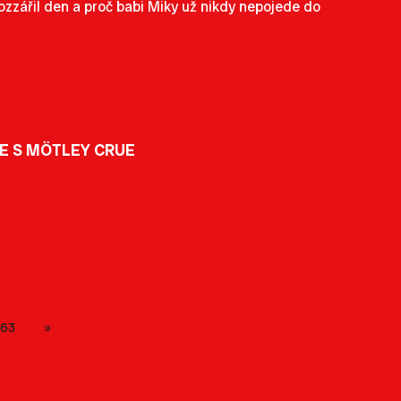
rozzářil den a proč babi Miky už nikdy nepojede do
LE S MÖTLEY CRUE
63