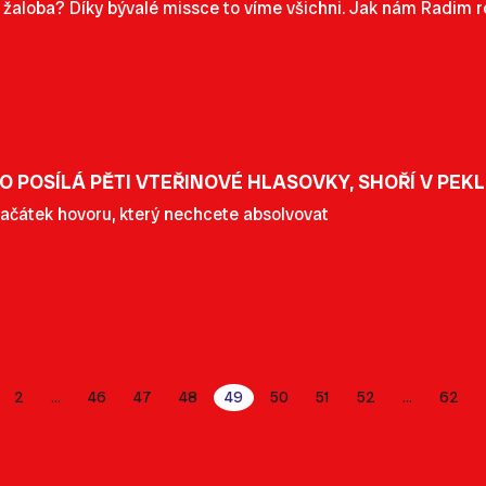
vní žaloba? Díky bývalé missce to víme všichni. Jak nám Radim 
 POSÍLÁ PĚTI VTEŘINOVÉ HLASOVKY, SHOŘÍ V PEK
začátek hovoru, který nechcete absolvovat
2
46
47
48
49
50
51
52
62