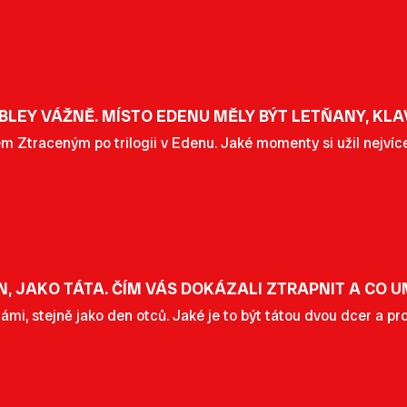
LEY VÁŽNĚ. MÍSTO EDENU MĚLY BÝT LETŇANY, KLA
em Ztraceným po trilogii v Edenu. Jaké momenty si užil nejvíc
, JAKO TÁTA. ČÍM VÁS DOKÁZALI ZTRAPNIT A CO U
ámi, stejně jako den otců. Jaké je to být tátou dvou dcer a p