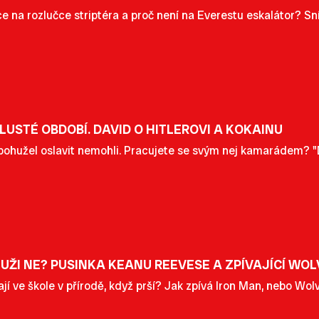
e na rozlučce striptéra a proč není na Everestu eskalátor? S
LUSTÉ OBDOBÍ. DAVID O HITLEROVI A KOKAINU
bohužel oslavit nemohli. Pracujete se svým nej kamarádem? "Dě
UŽI NE? PUSINKA KEANU REEVESE A ZPÍVAJÍCÍ WOL
jí ve škole v přírodě, když prší? Jak zpívá Iron Man, nebo Wol