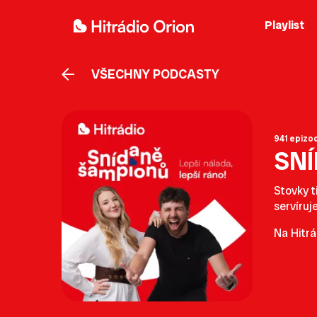
Playlist
VŠECHNY PODCASTY
941 epizo
SN
Stovky t
servíruj
Na Hitrá