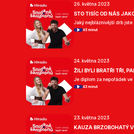
26. května 2023
STO TISÍC OD NÁS JAK
Jaký nejbláznivější drb jste
43 minut
24. května 2023
ŽILI BYLI BRATŘI TŘI,
Je diplom za nepořádek ve š
43 minut
23. května 2023
KAUZA BRZOBOHATÝ VS