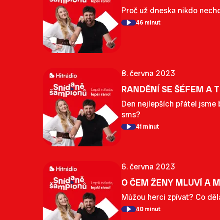
Proč už dneska nikdo nechc
46 minut
8. června 2023
RANDĚNÍ SE ŠÉFEM A T
Den nejlepších přátel jsme 
sms?
41 minut
6. června 2023
O ČEM ŽENY MLUVÍ A M
Můžou herci zpívat? Co děla
40 minut