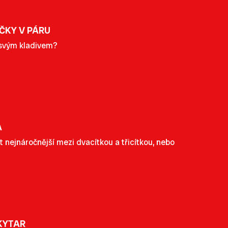
ČKY V PÁRU
e svým kladivem?
A
nejnáročnější mezi dvacítkou a třicítkou, nebo
KYTAR