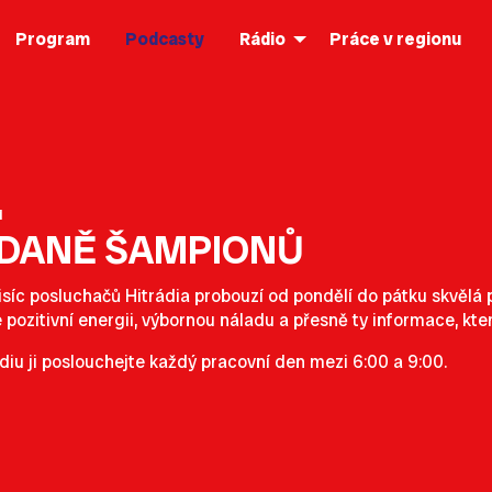
Program
Podcasty
Rádio
Práce v regionu
d
ÍDANĚ ŠAMPIONŮ
isíc posluchačů Hitrádia probouzí od pondělí do pátku skvěl
e pozitivní energii, výbornou náladu a přesně ty informace, kte
diu ji poslouchejte každý pracovní den mezi 6:00 a 9:00.