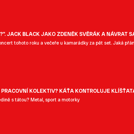
M?". JACK BLACK JAKO ZDENĚK SVĚRÁK A NÁVRAT
oncert tohoto roku a večeře u kamarádky za pět set. Jaká přání
 PRACOVNÍ KOLEKTIV? KÁŤA KONTROLUJE KLÍŠŤATA
dině s tátou? Metal, sport a motorky