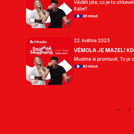
Věděli jste, co je to círke
Itálie?
49 minut
22. května 2023
VÉMOLA JE MAZEL! KDO
Musíme si promluvit. To je 
43 minut
1