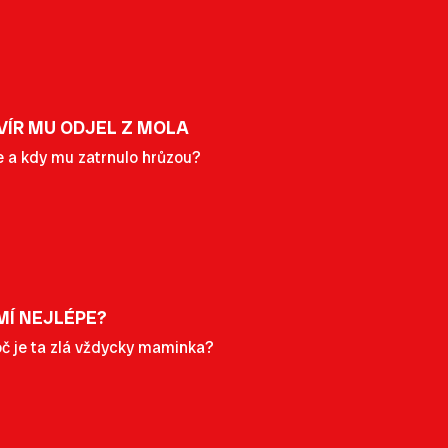
VÍR MU ODJEL Z MOLA
e a kdy mu zatrnulo hrůzou?
MÍ NEJLÉPE?
roč je ta zlá vždycky maminka?