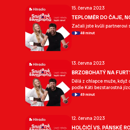
15. června 2023
TEPLOMĚR DO ČAJE, N
Začali jste kvůli partnerov
48 minut
13. června 2023
BRZOBOHATÝ NA FURT? 
Dělá z chlapce muže, když 
podle Káti bezstarostná jíz
49 minut
12. června 2023
HOLČIČÍ VS. PÁNSKÉ 