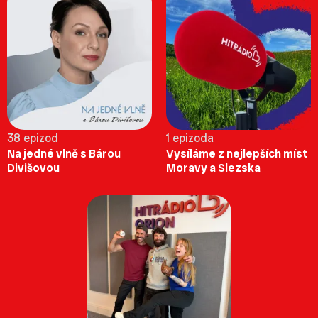
38 epizod
1 epizoda
Na jedné vlně s Bárou
Vysíláme z nejlepších míst
Divišovou
Moravy a Slezska