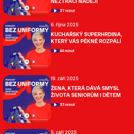
NEZTRÁCÍ NADĚJI
37 minut
6. října 2025
KUCHAŘSKÝ SUPERHRDINA,
KTERÝ VÁS PĚKNĚ ROZPÁLÍ
44 minut
19. září 2025
ŽENA, KTERÁ DÁVÁ SMYSL
ŽIVOTA SENIORŮM I DĚTEM
33 minut
5. září 2025