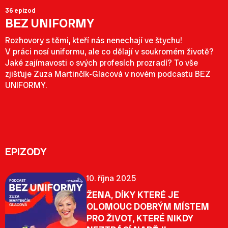
36 epizod
BEZ UNIFORMY
Rozhovory s těmi, kteří nás nenechají ve štychu!
V práci nosí uniformu, ale co dělají v soukromém životě?
Jaké zajímavosti o svých profesích prozradí? To vše
zjišťuje Zuza Martinčík-Glacová v novém podcastu BEZ
UNIFORMY.
EPIZODY
10. října 2025
ŽENA, DÍKY KTERÉ JE
OLOMOUC DOBRÝM MÍSTEM
PRO ŽIVOT, KTERÉ NIKDY