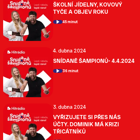
ŠKOLNÍ JÍDELNY, KOVOVÝ
TYČE A OBJEV ROKU
45 minut
4. dubna 2024
SNÍDANĚ ŠAMPIONŮ- 4.4.2024
36 minut
3. dubna 2024
VYŘIZUJETE SI PŘES NÁS
ÚČTY. DOMINIK MÁ KRIZI
TŘICÁTNÍKŮ