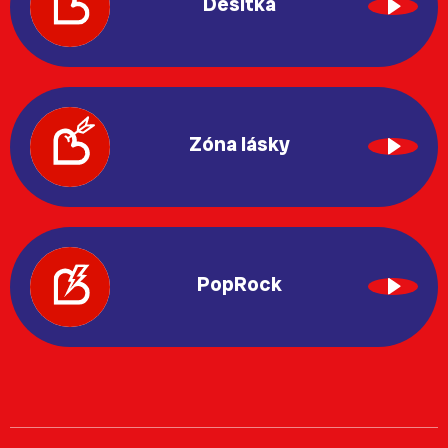
Desítka
Zóna lásky
PopRock