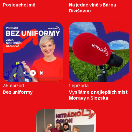
Poslouchej mě
Na jedné vlně s Bárou
Divišovou
36 epizod
1 epizoda
Bez uniformy
Vysíláme z nejlepších míst
Moravy a Slezska