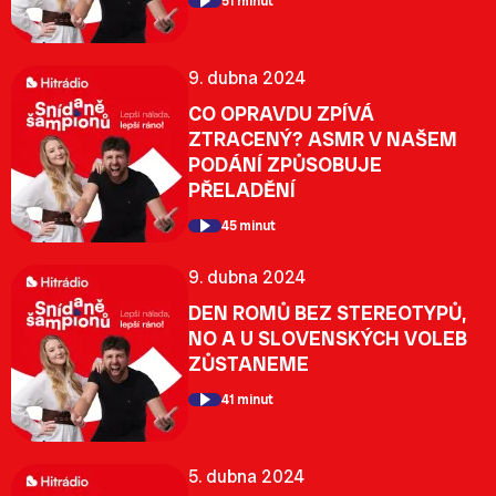
51 minut
9. dubna 2024
CO OPRAVDU ZPÍVÁ
ZTRACENÝ? ASMR V NAŠEM
PODÁNÍ ZPŮSOBUJE
PŘELADĚNÍ
45 minut
9. dubna 2024
DEN ROMŮ BEZ STEREOTYPŮ,
NO A U SLOVENSKÝCH VOLEB
ZŮSTANEME
41 minut
5. dubna 2024