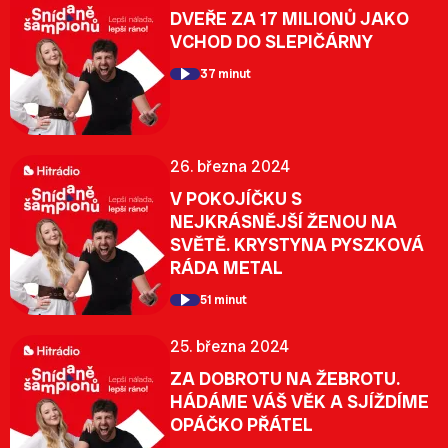
DVEŘE ZA 17 MILIONŮ JAKO
VCHOD DO SLEPIČÁRNY
37 minut
26. března 2024
V POKOJÍČKU S
NEJKRÁSNĚJŠÍ ŽENOU NA
SVĚTĚ. KRYSTYNA PYSZKOVÁ
RÁDA METAL
51 minut
25. března 2024
ZA DOBROTU NA ŽEBROTU.
HÁDÁME VÁŠ VĚK A SJÍŽDÍME
OPÁČKO PŘÁTEL