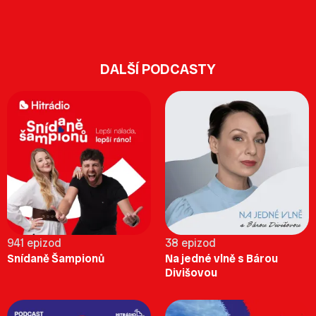
DALŠÍ PODCASTY
941 epizod
38 epizod
Snídaně Šampionů
Na jedné vlně s Bárou
Divišovou