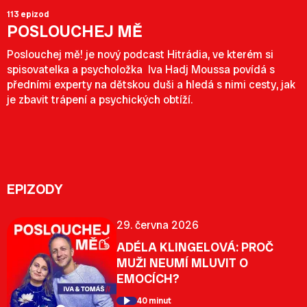
113 epizod
POSLOUCHEJ MĚ
Poslouchej mě! je nový podcast Hitrádia, ve kterém si
spisovatelka a psycholožka Iva Hadj Moussa povídá s
předními experty na dětskou duši a hledá s nimi cesty, jak
je zbavit trápení a psychických obtíží.
EPIZODY
29. června 2026
ADÉLA KLINGELOVÁ: PROČ
MUŽI NEUMÍ MLUVIT O
EMOCÍCH?
40 minut