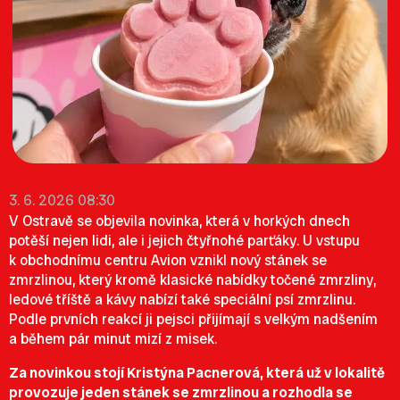
3. 6. 2026 08:30
V Ostravě se objevila novinka, která v horkých dnech
potěší nejen lidi, ale i jejich čtyřnohé parťáky. U vstupu
k obchodnímu centru Avion vznikl nový stánek se
zmrzlinou, který kromě klasické nabídky točené zmrzliny,
ledové tříště a kávy nabízí také speciální psí zmrzlinu.
Podle prvních reakcí ji pejsci přijímají s velkým nadšením
a během pár minut mizí z misek.
Za novinkou stojí Kristýna Pacnerová, která už v lokalitě
provozuje jeden stánek se zmrzlinou a rozhodla se