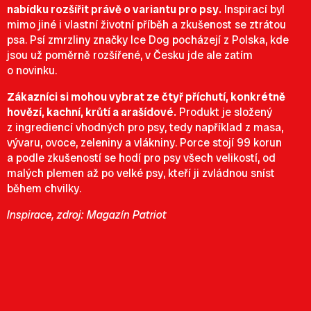
nabídku rozšířit právě o variantu pro psy.
Inspirací byl
mimo jiné i vlastní životní příběh a zkušenost se ztrátou
psa. Psí zmrzliny značky Ice Dog pocházejí z Polska, kde
jsou už poměrně rozšířené, v Česku jde ale zatím
o novinku.
Zákazníci si mohou vybrat ze čtyř příchutí, konkrétně
hovězí, kachní, krůtí a arašídové.
Produkt je složený
z ingrediencí vhodných pro psy, tedy například z masa,
vývaru, ovoce, zeleniny a vlákniny. Porce stojí 99 korun
a podle zkušeností se hodí pro psy všech velikostí, od
malých plemen až po velké psy, kteří ji zvládnou sníst
během chvilky.
Inspirace, zdroj: Magazín Patriot