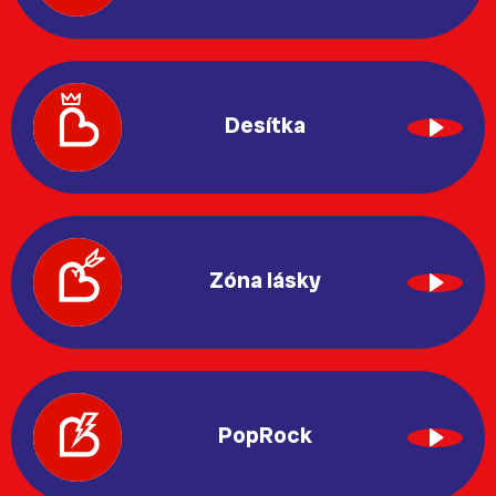
Desítka
Zóna lásky
PopRock