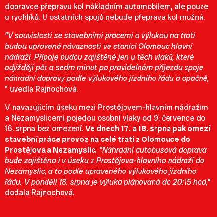
dopravce přepravu kol nákladním automobilem, ale pouze
u rychlíků. U ostatních spojů nebude přeprava kol možná.
"V souvislosti se stavebními pracemi a výlukou na trati
budou upravené návaznosti ve stanici Olomouc hlavní
nádraží. Přípoje budou zajištěné jen u těch vlaků, které
odjíždějí pět a sedm minut po pravidelném příjezdu spoje
náhradní dopravy podle výlukového jízdního řádu a opačně,
" uvedla Rajnochová.
V navazujícím úseku mezi Prostějovem-hlavním nádražím
a Nezamyslicemi pojedou osobní vlaky od 9. července do
16. srpna bez omezení.
Ve dnech 17. a 18. srpna pak omezí
stavební práce provoz na celé trati z Olomouce do
Prostějova a Nezamyslic
.
"Náhradní autobusová doprava
bude zajištěna i v úseku z Prostějova-hlavního nádraží do
Nezamyslic, a to podle
upraveného výlukového jízdního
řádu
. V pondělí 18. srpna je výluka plánovaná do 20:15 hod,"
dodala Rajnochová.