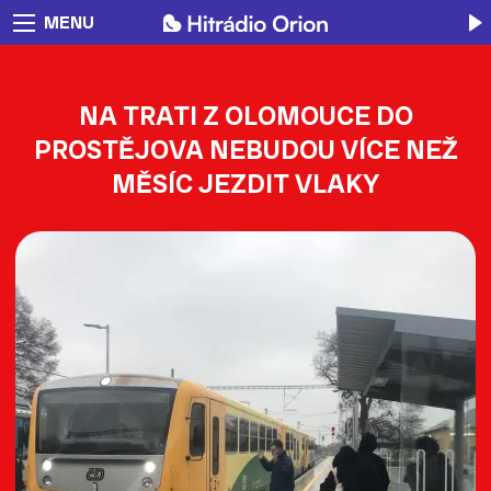
MENU
NA TRATI Z OLOMOUCE DO
PROSTĚJOVA NEBUDOU VÍCE NEŽ
MĚSÍC JEZDIT VLAKY