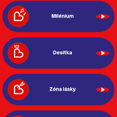
Milénium
Desítka
Zóna lásky