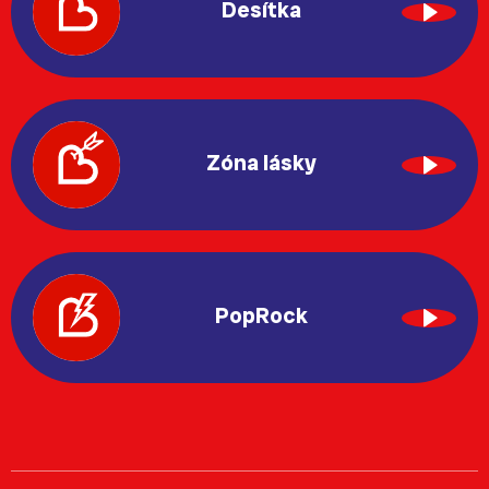
Desítka
Zóna lásky
PopRock